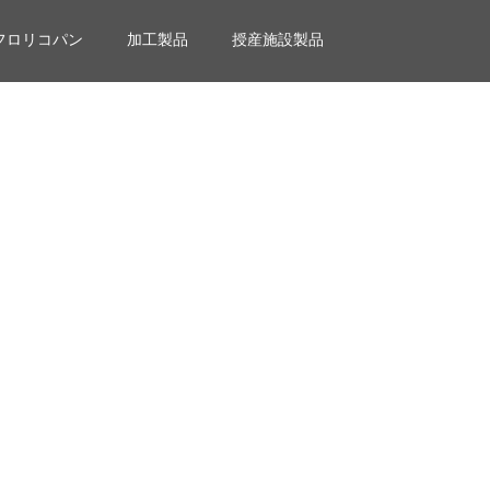
フロリコパン
加工製品
授産施設製品