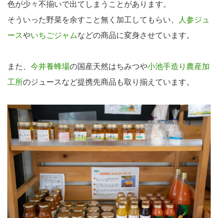
色が少々不揃いで出てしまうことがあります。
そういった野菜を余すこと無く加工してもらい、
人参ジュ
ース
や
いちごジャム
などの商品に変身させています。
また、
今井養蜂場
の国産天然はちみつや
小池手造り農産加
工所
のジュースなど提携先商品も取り揃えています。